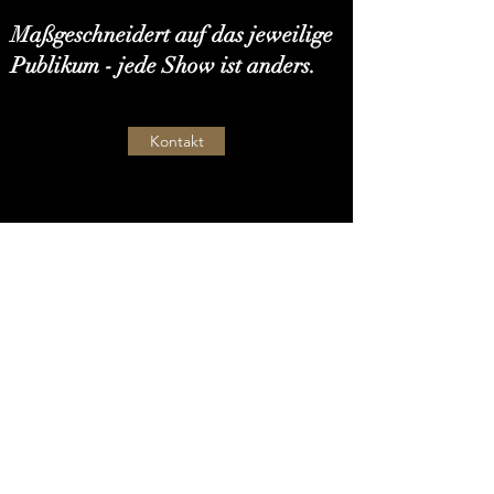
Maßgeschneidert auf das jeweilige
Publikum - jede Show ist anders.
Kontakt
Zauberer Marco Lu
zauberer-marcolu@web.de
+49 (0) 170 8931 227
72108 Rottenburg
©2019 by Marco Lu